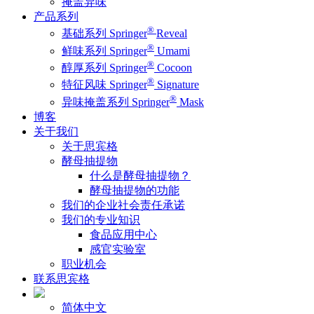
掩盖异味
产品系列
®
基础系列 Springer
Reveal
®
鲜味系列 Springer
Umami
®
醇厚系列 Springer
Cocoon
®
特征风味 Springer
Signature
®
异味掩盖系列 Springer
Mask
博客
关于我们
关于思宾格
酵母抽提物
什么是酵母抽提物？
酵母抽提物的功能
我们的企业社会责任承诺
我们的专业知识
食品应用中心
感官实验室
职业机会
联系思宾格
简体中文