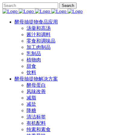
酵母抽提物食品应用
汤羹和高汤
酱汁和调料
零食和调味品
加工肉制品
乳制品
植物肉
甜食
饮料
酵母抽提物解决方案
酵母蛋白
风味改善
减脂
减盐
降糖
清洁标签
有机配料
纯素和素食