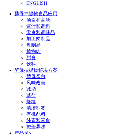
ENGLISH
酵母抽提物食品应用
汤羹和高汤
酱汁和调料
零食和调味品
加工肉制品
乳制品
植物肉
甜食
饮料
酵母抽提物解决方案
酵母蛋白
风味改善
减脂
减盐
降糖
清洁标签
有机配料
纯素和素食
掩盖异味
产品系列