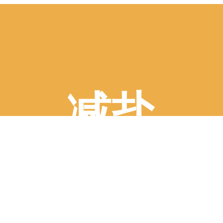
减盐
首页
>
解决⽅案
>
减盐
(Page 6)