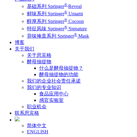
®
基础系列 Springer
Reveal
®
鲜味系列 Springer
Umami
®
醇厚系列 Springer
Cocoon
®
特征风味 Springer
Signature
®
异味掩盖系列 Springer
Mask
博客
关于我们
关于思宾格
酵母抽提物
什么是酵母抽提物？
酵母抽提物的功能
我们的企业社会责任承诺
我们的专业知识
食品应用中心
感官实验室
职业机会
联系思宾格
简体中文
ENGLISH