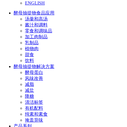
ENGLISH
酵母抽提物食品应用
汤羹和高汤
酱汁和调料
零食和调味品
加工肉制品
乳制品
植物肉
甜食
饮料
酵母抽提物解决方案
酵母蛋白
风味改善
减脂
减盐
降糖
清洁标签
有机配料
纯素和素食
掩盖异味
产品系列