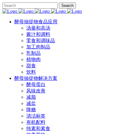
酵母抽提物食品应用
汤羹和高汤
酱汁和调料
零食和调味品
加工肉制品
乳制品
植物肉
甜食
饮料
酵母抽提物解决方案
酵母蛋白
风味改善
减脂
减盐
降糖
清洁标签
有机配料
纯素和素食