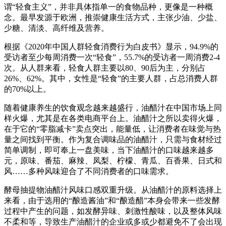
谓“轻食主义”，并非具体指单一的食物品种，更像是一种概
念。最早发源于欧洲，推崇健康生活方式，主张少油、少盐、
少糖、清淡、高纤维及营养。
根据《2020年中国人群轻食消费行为白皮书》显示，94.9%的
受访者至少每周消费一次“轻食”，55.7%的受访者一周消费2-4
次。从人群来看，轻食人群主要以80、90后为主，分别占
26%、62%。其中，女性是“轻食”的主要人群，占总消费人群
的70%以上。
随着健康养生的饮食观念越来越盛行，油醋汁在中国市场上同
样火爆，尤其是在各类电商平台上。油醋汁之所以卖得火爆，
在于它的“零脂减卡”卖点突出，能量低，让消费者在味觉与热
量之间找到平衡。作为复合调味品的油醋汁，只需与食材经过
简单调制，即可奉上一盘美味，当下油醋汁的口味越来越多
元，原味、番茄、麻辣、凤梨、柠檬、青瓜、百香果、日式和
风……多种风味迎合了不同消费者的口味需求。
酵母抽提物油醋汁风味口感双重升级。从油醋汁的原料选择上
来看，由于选用的“酿造酱油”和“酿造醋”本身会带来一些发酵
过程中产生的问题，如发酵异味、刺激性酸味，以及整体风味
不柔和等，导致生产油醋汁的企业或多或少都避免不了会出现