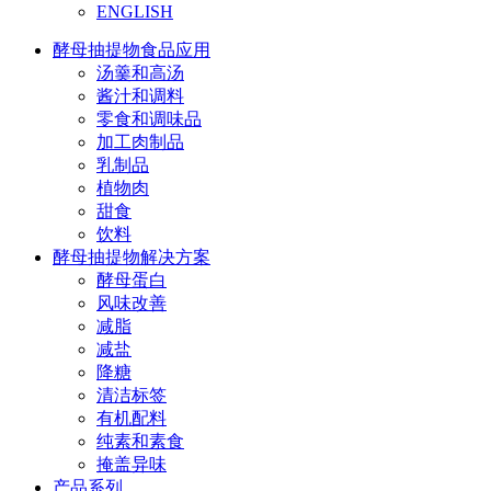
ENGLISH
酵母抽提物食品应用
汤羹和高汤
酱汁和调料
零食和调味品
加工肉制品
乳制品
植物肉
甜食
饮料
酵母抽提物解决方案
酵母蛋白
风味改善
减脂
减盐
降糖
清洁标签
有机配料
纯素和素食
掩盖异味
产品系列