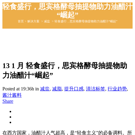
轻食盛行，思宾格酵母抽提物助力油醋汁
“崛起”
首页
>
解决⽅案
>
减盐
>
轻食盛行，思宾格酵母抽提物助力油醋汁“崛起”
13 1 月
轻食盛行，思宾格酵母抽提物助
力油醋汁“崛起”
Posted at 19:36h
in
减盐
,
减脂
,
提升⼝感
,
清洁标签
,
行业趋势
,
酱汁酱料
Share
在西方国家，油醋汁人气超高，是“轻食主义”的必备调料。所