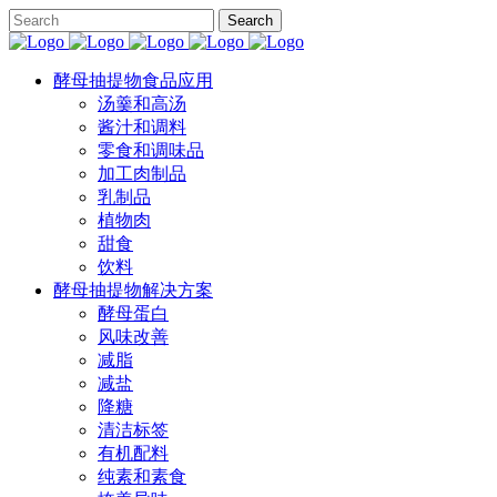
酵母抽提物食品应用
汤羹和高汤
酱汁和调料
零食和调味品
加工肉制品
乳制品
植物肉
甜食
饮料
酵母抽提物解决方案
酵母蛋白
风味改善
减脂
减盐
降糖
清洁标签
有机配料
纯素和素食