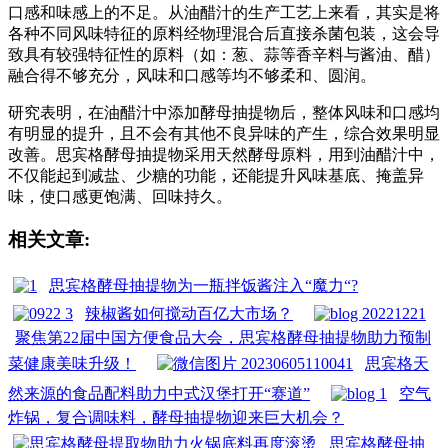
口感和味感上的不足。从油醋汁的生产工艺上来看，其实是将
各种不同风味特征的原料经物理混合后直接杀菌包装，这会导
致具有较强特征性的原料（如：葱、蒜等香辛料与酱油、醋）
融合得不够充分，风味和口感等均不够柔和、圆润。
研究表明，在油醋汁中添加酵母抽提物后，整体风味和口感均
有明显的提升，且不会有其他不良异味的产生，综合效果明显
改善。思宾格酵母抽提物采用天然酵母原料，用到油醋汁中，
不仅能起到减盐、少糖的功能，还能提升风味基底、掩盖异
味，使口感更饱满、回味持久。
相关文章:
思宾格酵母抽提物为一瓶拌饭酱注入“魔力“?
辣椒酱如何搅动百亿大市场？
聚焦第22届中国方便食品大会，思宾格酵母抽提物助力预制
菜健康美味升级！
思宾格天
然来源的食品配料助力中式汉堡打开“赛道”
空气
炸锅，复合调味料，酵母抽提物迎来巨大机会？
思宾格酵母抽