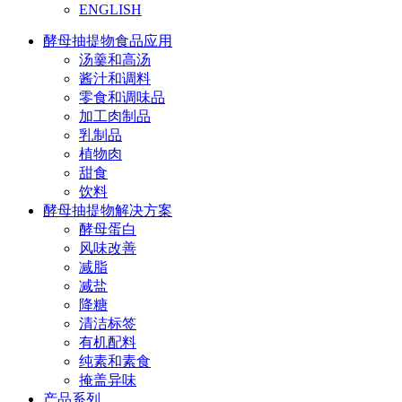
ENGLISH
酵母抽提物食品应用
汤羹和高汤
酱汁和调料
零食和调味品
加工肉制品
乳制品
植物肉
甜食
饮料
酵母抽提物解决方案
酵母蛋白
风味改善
减脂
减盐
降糖
清洁标签
有机配料
纯素和素食
掩盖异味
产品系列