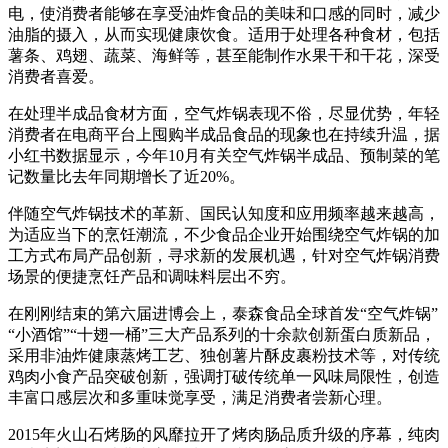
电，使消费者能够在享受油炸食品的美味和口感的同时，减少
油脂的摄入，从而实现健康饮食。适用于处理各种食材，包括
薯条、鸡翅、蔬菜、海鲜等，甚至能制作水果干和干花，深受
消费者喜爱。
在处理半成品食材方面，空气炸锅表现不俗，尽显优势，年轻
消费者在电商平台上囤购半成品食品的现象也在持续升温，据
小红书数据显示，今年10月有关空气炸锅半成品、预制菜的笔
记数量比去年同期增长了近20%。
伴随空气炸锅技术的革新、国民认知度和应用频率越来越高，
为适应当下的烹饪潮流，不少食品企业开始围绕空气炸锅的加
工方式布局产品创新，寻求新的发展机遇，针对空气炸锅消费
场景的便捷烹饪产品和调味料层出不穷。
在刚刚结束的第六届进博会上，泰森食品全球首发“空气炸锅”
“小酒馆”“十翅一桶”三大产品系列的十余款创新蛋白质新品，
采用非油炸健康蒸烤工艺、独创薯片酥皮裹粉技术等，对传统
鸡肉小食产品突破创新，强调打破传统单一风味局限性，创造
丰富口感层次和多重味觉享受，满足消费者尝新心理。
2015年火山石烤肠的风靡拉开了烤肉肠品质升级的序幕，纯肉