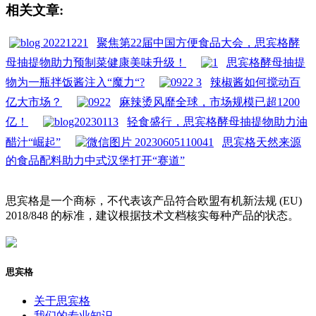
相关文章:
聚焦第22届中国方便食品大会，思宾格酵
母抽提物助力预制菜健康美味升级！
思宾格酵母抽提
物为一瓶拌饭酱注入“魔力“?
辣椒酱如何搅动百
亿大市场？
麻辣烫风靡全球，市场规模已超1200
亿！
轻食盛行，思宾格酵母抽提物助力油
醋汁“崛起”
思宾格天然来源
的食品配料助力中式汉堡打开“赛道”
思宾格是一个商标，不代表该产品符合欧盟有机新法规 (EU)
2018/848 的标准，建议根据技术文档核实每种产品的状态。
思宾格
关于思宾格
我们的专业知识