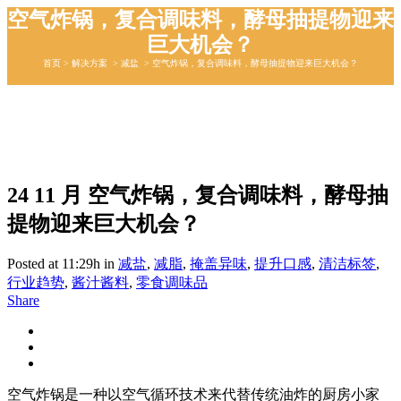
空气炸锅，复合调味料，酵母抽提物迎来
巨大机会？
首页
>
解决⽅案
>
减盐
>
空气炸锅，复合调味料，酵母抽提物迎来巨大机会？
24 11 月
空气炸锅，复合调味料，酵母抽
提物迎来巨大机会？
Posted at 11:29h
in
减盐
,
减脂
,
掩盖异味
,
提升⼝感
,
清洁标签
,
行业趋势
,
酱汁酱料
,
零⻝调味品
Share
空气炸锅是一种以空气循环技术来代替传统油炸的厨房小家