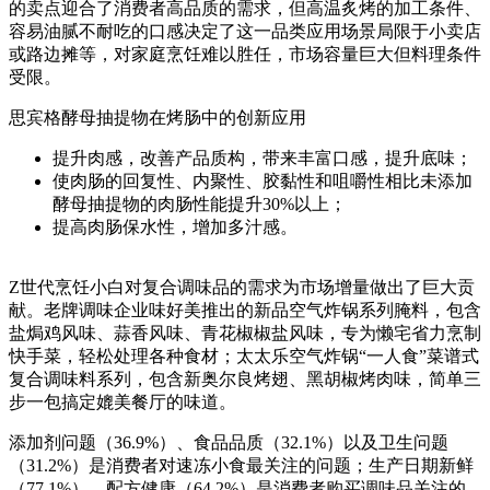
的卖点迎合了消费者高品质的需求，但高温炙烤的加工条件、
容易油腻不耐吃的口感决定了这一品类应用场景局限于小卖店
或路边摊等，对家庭烹饪难以胜任，市场容量巨大但料理条件
受限。
思宾格酵母抽提物在烤肠中的创新应用
提升肉感，改善产品质构，带来丰富口感，提升底味；
使肉肠的回复性、内聚性、胶黏性和咀嚼性相比未添加
酵母抽提物的肉肠性能提升30%以上；
提高肉肠保水性，增加多汁感。
Z世代烹饪小白对复合调味品的需求为市场增量做出了巨大贡
献。老牌调味企业味好美推出的新品空气炸锅系列腌料，包含
盐焗鸡风味、蒜香风味、青花椒椒盐风味，专为懒宅省力烹制
快手菜，轻松处理各种食材；太太乐空气炸锅“一人食”菜谱式
复合调味料系列，包含新奥尔良烤翅、黑胡椒烤肉味，简单三
步一包搞定媲美餐厅的味道。
添加剂问题（36.9%）、食品品质（32.1%）以及卫生问题
（31.2%）是消费者对速冻小食最关注的问题；生产日期新鲜
（77.1%），配方健康（64.2%）是消费者购买调味品关注的