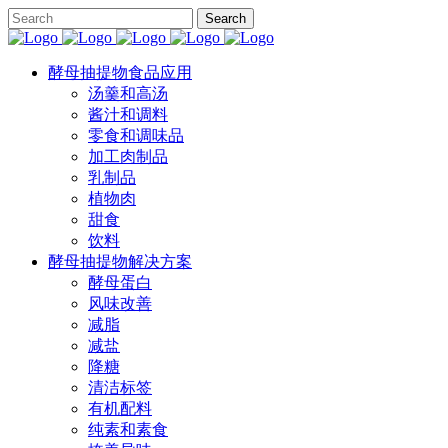
酵母抽提物食品应用
汤羹和高汤
酱汁和调料
零食和调味品
加工肉制品
乳制品
植物肉
甜食
饮料
酵母抽提物解决方案
酵母蛋白
风味改善
减脂
减盐
降糖
清洁标签
有机配料
纯素和素食