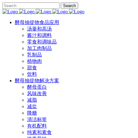
酵母抽提物食品应用
汤羹和高汤
酱汁和调料
零食和调味品
加工肉制品
乳制品
植物肉
甜食
饮料
酵母抽提物解决方案
酵母蛋白
风味改善
减脂
减盐
降糖
清洁标签
有机配料
纯素和素食