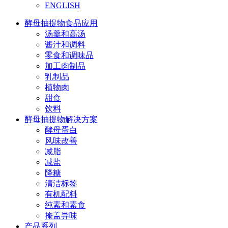
ENGLISH
酵母抽提物食品应用
汤羹和高汤
酱汁和调料
零食和调味品
加工肉制品
乳制品
植物肉
甜食
饮料
酵母抽提物解决方案
酵母蛋白
风味改善
减脂
减盐
降糖
清洁标签
有机配料
纯素和素食
掩盖异味
产品系列