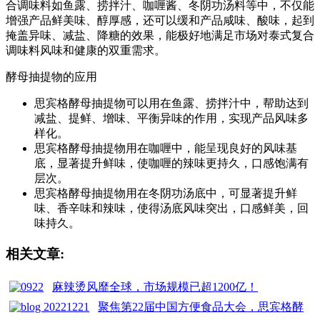
合调味料如鱼露、捞拌汁、咖喱酱、冬阴功汤料等中，不仅能
增强产品鲜美味、醇厚感，还可以缓和产品咸味、酸味，起到
掩盖异味、减盐、降糖的效果，能极好地满足市场对泰式复合
调味料风味和健康的双重需求。
酵母抽提物的应用
思宾格酵母抽提物可以用在鱼露、捞拌汁中，帮助达到
减盐、提鲜、增味、平衡异味的作用，实现产品风味多
样化。
思宾格酵母抽提物用在咖喱中，能呈现良好的风味基
底，显著提升鲜味，使咖喱的辣味更持久，口感饱满有
层次。
思宾格酵母抽提物用在冬阴功汤底中，可显著提升鲜
味、香辛味和辣味，使得汤底风味突出，口感鲜美，回
味持久。
相关文章:
麻辣烫风靡全球，市场规模已超1200亿！
聚焦第22届中国方便食品大会，思宾格酵