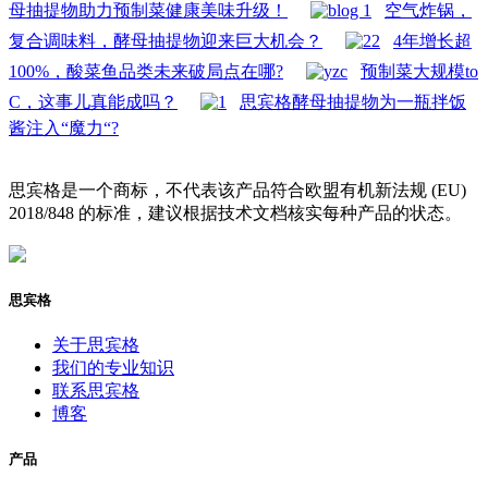
母抽提物助力预制菜健康美味升级！
空气炸锅，
复合调味料，酵母抽提物迎来巨大机会？
4年增长超
100%，酸菜鱼品类未来破局点在哪?
预制菜大规模to
C，这事儿真能成吗？
思宾格酵母抽提物为一瓶拌饭
酱注入“魔力“?
思宾格是一个商标，不代表该产品符合欧盟有机新法规 (EU)
2018/848 的标准，建议根据技术文档核实每种产品的状态。
思宾格
关于思宾格
我们的专业知识
联系思宾格
博客
产品