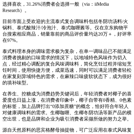
选择喜欢，31.26%消费者会选择一般（via：iiMedia
Research）。
目前市面上受欢迎的主流泰式复合调味料包括冬阴功汤料/火
锅料、泰式酸辣汁/冷泡汁、泰式咖喱酱等。仅在京东购物平
台搜索相应商品，销量靠前的商品评价量均达20万＋，好评率
在97%。
泰式料理本身的调味需求极为复杂，在单一调味品已不能满足
消费者挑剔的口味需求的情况下，以地域特色风味作为切入
点，经过精心调配的复合风味调味料，简化烹饪过程并缩短烹
饪时间，使用快捷方便，成菜迅速，同时可以满足消费者轻松
在家复刻异域特色的需求，在麻辣口味疲软状态下，成为很好
的填补味型。
在养生、控糖成为消费趋势关键词后，年轻消费者对椰子的喜
爱度也日益上涨，在消费者印象中，椰子自带有0香精、0色素
的标签，加上品牌打出“0添加蔗糖”的概念，恰好符合年轻人
对健康调味料的需求。生椰咖喱、生椰冬阴功汤等新产品的横
空出世，也是品牌和企业为吸引消费者采撷所做的努力之举。
源自天然原料的思宾格酵母抽提物，可广泛应用在泰式风味复