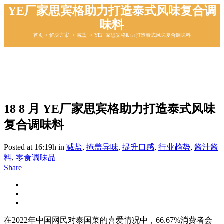
YE厂家思宾格助力打造泰式风味复合调
味料
首页
>
解决⽅案
>
减盐
>
YE厂家思宾格助力打造泰式风味复合调味料
18 8 月
YE厂家思宾格助力打造泰式风味
复合调味料
Posted at 16:19h
in
减盐
,
掩盖异味
,
提升⼝感
,
行业趋势
,
酱汁酱
料
,
零⻝调味品
Share
在2022年中国网民对泰国菜的喜爱情况中，66.67%消费者会