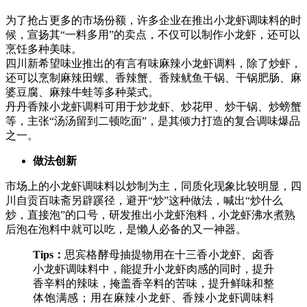
为了抢占更多的市场份额，许多企业在推出小龙虾调味料的时
候，宣扬其“一料多用”的卖点，不仅可以制作小龙虾，还可以
烹饪多种美味。
四川新希望味业推出的有言有味麻辣小龙虾调料，除了炒虾，
还可以烹制麻辣田螺、香辣蟹、香辣鱿鱼干锅、干锅肥肠、麻
婆豆腐、麻辣牛蛙等多种菜式。
丹丹香辣小龙虾调料可用于炒龙虾、炒花甲、炒干锅、炒螃蟹
等，主张“汤汤留到二顿吃面”，是其倾力打造的复合调味爆品
之一。
做法创新
市场上的小龙虾调味料以炒制为主，同质化现象比较明显，四
川自贡百味斋另辟蹊径，避开“炒”这种做法，喊出“炒什么
炒，直接泡”的口号，研发推出小龙虾泡料，小龙虾沸水煮熟
后泡在泡料中就可以吃，是懒人必备的又一神器。
Tips：
思宾格酵母抽提物用在十三香小龙虾、卤香
小龙虾调味料中，能提升小龙虾肉感的同时，提升
香辛料的辣味，掩盖香辛料的苦味，提升鲜味和整
体饱满感；用在麻辣小龙虾、香辣小龙虾调味料