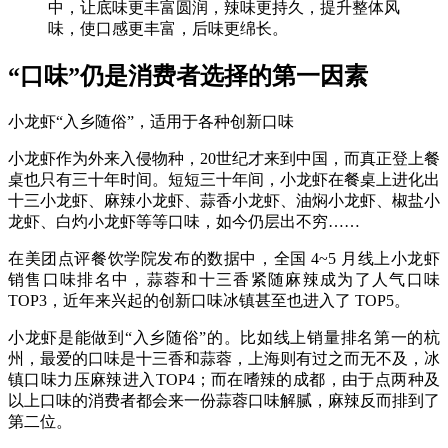
中，让底味更丰富圆润，辣味更持久，提升整体风
味，使口感更丰富，后味更绵长。
“口味”仍是消费者选择的第一因素
小龙虾“入乡随俗”，适用于各种创新口味
小龙虾作为外来入侵物种，20世纪才来到中国，而真正登上餐
桌也只有三十年时间。短短三十年间，小龙虾在餐桌上进化出
十三小龙虾、麻辣小龙虾、蒜香小龙虾、油焖小龙虾、椒盐小
龙虾、白灼小龙虾等等口味，如今仍层出不穷……
在美团点评餐饮学院发布的数据中，全国 4~5 月线上小龙虾
销售口味排名中，蒜蓉和十三香紧随麻辣成为了人气口味
TOP3，近年来兴起的创新口味冰镇甚至也进入了 TOP5。
小龙虾是能做到“入乡随俗”的。比如线上销量排名第一的杭
州，最爱的口味是十三香和蒜蓉，上海则有过之而无不及，冰
镇口味力压麻辣进入TOP4；而在嗜辣的成都，由于点两种及
以上口味的消费者都会来一份蒜蓉口味解腻，麻辣反而排到了
第二位。