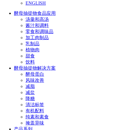
ENGLISH
酵母抽提物食品应用
汤羹和高汤
酱汁和调料
零食和调味品
加工肉制品
乳制品
植物肉
甜食
饮料
酵母抽提物解决方案
酵母蛋白
风味改善
减脂
减盐
降糖
清洁标签
有机配料
纯素和素食
掩盖异味
产品系列