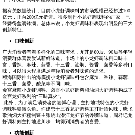
据有关数据统计，目前小龙虾调味料的市场规模已经超过100
亿元，正向200亿元挺进。很多制作小龙虾调味料的厂家，已
经赚得盆满钵满。总体来说，小龙虾调味料表现出明显的三大
创新特征。
口味创新
广大消费者有着多样化的口味需求，尤其是80后、90后等年轻
消费群体喜爱尝试新鲜味道。市场上的小龙虾调味料口味丰
富，香辣、麻辣、蒜香、十三香、油焖、酱香、卤香等多种口
味，可以很大程度满足年轻消费者对味道的追求。
颐海国际推出的海底捞小龙虾调味料包含麻辣、香辣、蒜蓉、
十三香、卤香、酸菜等不同口味。
金宫麻辣小龙虾调料、卤香小龙虾调料和油焖大虾调料构成了
金宫龙虾系列的“三味真火”。
此外，为了满足消费者的尝鲜心理，主打地域特色的小龙虾
调味料崭露头角。许建忠十三香龙虾调料主打盱眙风味，晓飞
歌油焖大虾秘制酱主张烧出潜江龙虾节的馋嘴味道，周君记龙
虾调料则主打地道川味，均得到消费者的喜爱。
功能创新