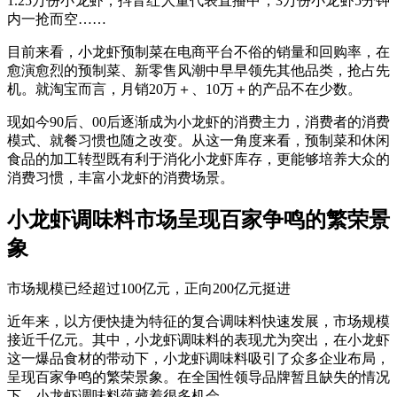
1.25万份小龙虾；抖音红人董代表直播中，3万份小龙虾5分钟
内一抢而空……
目前来看，小龙虾预制菜在电商平台不俗的销量和回购率，在
愈演愈烈的预制菜、新零售风潮中早早领先其他品类，抢占先
机。就淘宝而言，月销20万＋、10万＋的产品不在少数。
现如今90后、00后逐渐成为小龙虾的消费主力，消费者的消费
模式、就餐习惯也随之改变。从这一角度来看，预制菜和休闲
食品的加工转型既有利于消化小龙虾库存，更能够培养大众的
消费习惯，丰富小龙虾的消费场景。
小龙虾调味料市场呈现百家争鸣的繁荣景
象
市场规模已经超过100亿元，正向200亿元挺进
近年来，以方便快捷为特征的复合调味料快速发展，市场规模
接近千亿元。其中，小龙虾调味料的表现尤为突出，在小龙虾
这一爆品食材的带动下，小龙虾调味料吸引了众多企业布局，
呈现百家争鸣的繁荣景象。在全国性领导品牌暂且缺失的情况
下，小龙虾调味料蕴藏着很多机会。