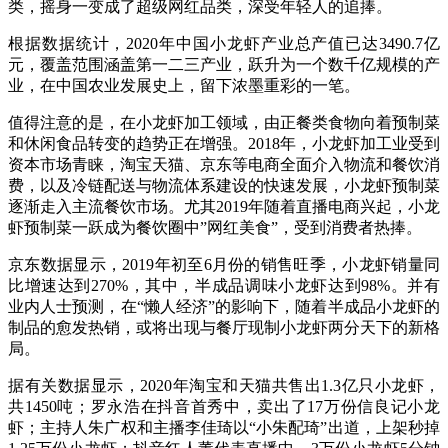
类，摇身一变成了超级网红品类，深受年轻人的追捧。
根据数据统计，2020年中国小龙虾产业总产值已达3490.7亿
元，覆盖范围涵盖第一二三产业，跃升为一个数千亿规模的产
业，在中国农业发展史上，留下浓墨重彩的一笔。
值得注意的是，在小龙虾加工领域，由正餐类食物向着预制菜
和休闲食品转变的趋势正在增强。2018年，小龙虾加工业受到
资本市场青睐，淘宝天猫、京东等电商全面介入物流和餐饮消
费，以及冷链配送与物流体系建设的快速发展，小龙虾预制菜
逐渐走入主流餐饮市场。尤其2019年随着直播电商兴起，小龙
虾预制菜一跃成为餐饮圈中”网红美食”，受到消费者热捧。
京东数据显示，2019年初至6月份的销售旺季，小龙虾销量同
比增速达到270%，其中，半成品调味小龙虾达到98%。并有
业内人士预测，在“懒人经济”的影响下，随着半成品小龙虾的
制品的愈发热销，或将出现与餐厅现制小龙虾两分天下的新格
局。
据有关数据显示，2020年淘宝和天猫共售出1.3亿只小龙虾，
共1450吨；罗永浩在抖音首秀中，卖出了17万份信良记小龙
虾；主持人朱广权和主播李佳琦以“小朱配琦”出道，上架秒掉