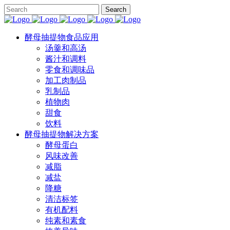
酵母抽提物食品应用
汤羹和高汤
酱汁和调料
零食和调味品
加工肉制品
乳制品
植物肉
甜食
饮料
酵母抽提物解决方案
酵母蛋白
风味改善
减脂
减盐
降糖
清洁标签
有机配料
纯素和素食