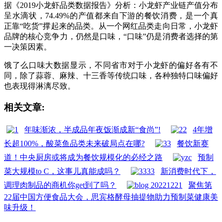
据《2019小龙虾品类数据报告》分析：小龙虾产业链产值分布
呈水滴状，74.49%的产值都来自下游的餐饮消费，是一个真
正靠“吃货”撑起来的品类。从一个网红品类走向日常，小龙虾
品牌的核心竞争力，仍然是口味，“口味”仍是消费者选择的第
一决策因素。
饿了么口味大数据显示，不同省市对于小龙虾的偏好各有不
同，除了蒜蓉、麻辣、十三香等传统口味，各种独特口味偏好
也表现得淋漓尽致。
相关文章:
年味渐浓，半成品年夜饭渐成新“食尚”!
4年增
长超100%，酸菜鱼品类未来破局点在哪?
餐饮新赛
道！中央厨房或将成为餐饮规模化的必经之路
预制
菜大规模to C，这事儿真能成吗？
新消费时代下，
调理肉制品的商机你get到了吗？
聚焦第
22届中国方便食品大会，思宾格酵母抽提物助力预制菜健康美
味升级！