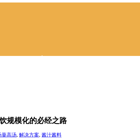
央厨房或将成为
之路
首页
>
行业趋势
>
餐饮新赛道！中央厨房或将成为餐饮规模化的必经之路
饮规模化的必经之路
汤羹⾼汤
,
解决⽅案
,
酱汁酱料