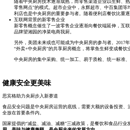
随着中央厨房技术逐渐成熟，而零售渠道企业以生鲜、熟
零售网点”的模式。超市企业中，永辉超市、中百集团等
利店也是中央厨房的重要参与者。随着便利店餐饮比重逐
互联网背景的新零售企业
新零售概念催生了一波零售企业逐渐向餐饮端延伸，互联
品牌望湘园的净菜电商我厨。
另外，美团未来或也可能成为中央厨房的参与者。2017
“外卖+中央厨房”的共享厨房概念，将掌鱼生鲜变成餐饮
中央厨房的集中采购、统一加工、易于质检、统一标准、
健康安全更美味
思宾格助力央厨步入新赛道
食品安全问题是中央厨房运营的底线，需要大额的设备投资、
全放在首要条件内。
国家提倡的“减盐、减油、减糖”三减政策，是餐饮和食品行业
用，美味与健康兼顾，是央厨未来的发展方向。