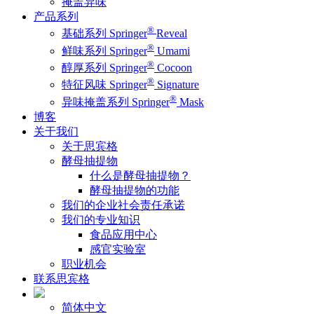
掩盖异味
产品系列
®
基础系列 Springer
Reveal
®
鲜味系列 Springer
Umami
®
醇厚系列 Springer
Cocoon
®
特征风味 Springer
Signature
®
异味掩盖系列 Springer
Mask
博客
关于我们
关于思宾格
酵母抽提物
什么是酵母抽提物？
酵母抽提物的功能
我们的企业社会责任承诺
我们的专业知识
食品应用中心
感官实验室
职业机会
联系思宾格
简体中文