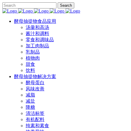
酵母抽提物食品应用
汤羹和高汤
酱汁和调料
零食和调味品
加工肉制品
乳制品
植物肉
甜食
饮料
酵母抽提物解决方案
酵母蛋白
风味改善
减脂
减盐
降糖
清洁标签
有机配料
纯素和素食