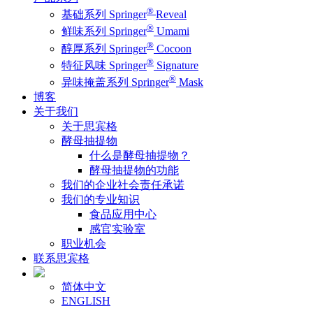
®
基础系列 Springer
Reveal
®
鲜味系列 Springer
Umami
®
醇厚系列 Springer
Cocoon
®
特征风味 Springer
Signature
®
异味掩盖系列 Springer
Mask
博客
关于我们
关于思宾格
酵母抽提物
什么是酵母抽提物？
酵母抽提物的功能
我们的企业社会责任承诺
我们的专业知识
食品应用中心
感官实验室
职业机会
联系思宾格
简体中文
ENGLISH