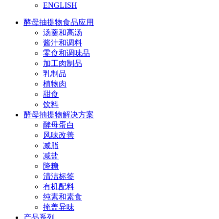
ENGLISH
酵母抽提物食品应用
汤羹和高汤
酱汁和调料
零食和调味品
加工肉制品
乳制品
植物肉
甜食
饮料
酵母抽提物解决方案
酵母蛋白
风味改善
减脂
减盐
降糖
清洁标签
有机配料
纯素和素食
掩盖异味
产品系列