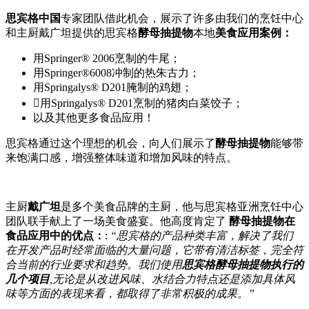
思宾格中国
专家团队借此机会，展示了许多由我们的烹饪中心
和主厨戴广坦提供的思宾格
酵母抽提物
本地
美食应用案例：
用Springer® 2006烹制的牛尾；
用Springer®6008冲制的热朱古力；
用Springalys® D201腌制的鸡翅；
用Springalys® D201烹制的猪肉白菜饺子；
以及其他更多食品应用！
思宾格通过这个理想的机会，向人们展示了
酵母抽提物
能够带
来饱满口感，增强整体味道和增加风味的特点。
主厨
戴广坦
是多个美食品牌的主厨，他与思宾格亚洲烹饪中心
团队联手献上了一场美食盛宴。他高度肯定了
酵母抽提物在
食品应用中的优点：
:
“思宾格的产品种类丰富，解决了我们
在开发产品时经常面临的大量问题，它带有清洁标签，完全符
合当前的行业要求和趋势。我们使用
思宾格酵母抽提物执行的
几个项目
,无论是从改进风味、水结合力特点还是添加具体风
味等方面的表现来看，都取得了非常积极的成果。”