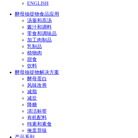
ENGLISH
酵母抽提物食品应用
汤羹和高汤
酱汁和调料
零食和调味品
加工肉制品
乳制品
植物肉
甜食
饮料
酵母抽提物解决方案
酵母蛋白
风味改善
减脂
减盐
降糖
清洁标签
有机配料
纯素和素食
掩盖异味
产品系列