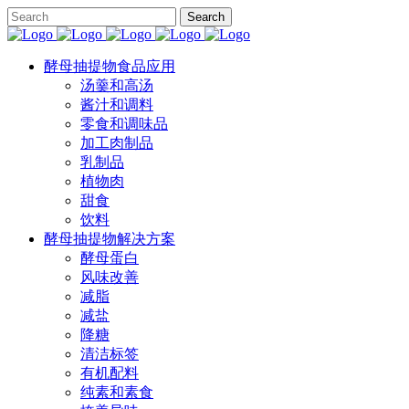
酵母抽提物食品应用
汤羹和高汤
酱汁和调料
零食和调味品
加工肉制品
乳制品
植物肉
甜食
饮料
酵母抽提物解决方案
酵母蛋白
风味改善
减脂
减盐
降糖
清洁标签
有机配料
纯素和素食