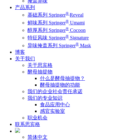
掩盖异味
产品系列
®
基础系列 Springer
Reveal
®
鲜味系列 Springer
Umami
®
醇厚系列 Springer
Cocoon
®
特征风味 Springer
Signature
®
异味掩盖系列 Springer
Mask
博客
关于我们
关于思宾格
酵母抽提物
什么是酵母抽提物？
酵母抽提物的功能
我们的企业社会责任承诺
我们的专业知识
食品应用中心
感官实验室
职业机会
联系思宾格
简体中文