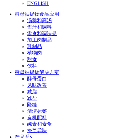
ENGLISH
酵母抽提物食品应用
汤羹和高汤
酱汁和调料
零食和调味品
加工肉制品
乳制品
植物肉
甜食
饮料
酵母抽提物解决方案
酵母蛋白
风味改善
减脂
减盐
降糖
清洁标签
有机配料
纯素和素食
掩盖异味
产品系列