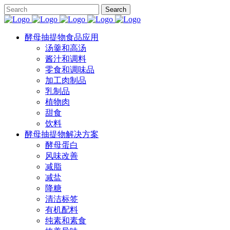
酵母抽提物食品应用
汤羹和高汤
酱汁和调料
零食和调味品
加工肉制品
乳制品
植物肉
甜食
饮料
酵母抽提物解决方案
酵母蛋白
风味改善
减脂
减盐
降糖
清洁标签
有机配料
纯素和素食