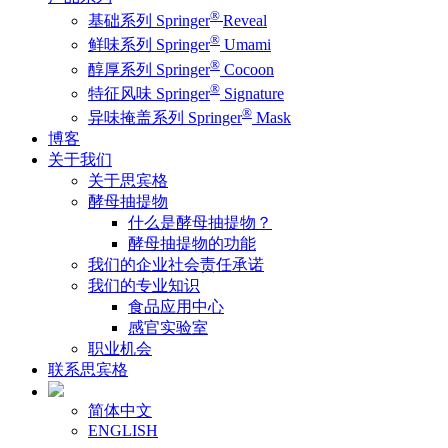
®
基础系列 Springer
Reveal
®
鲜味系列 Springer
Umami
®
醇厚系列 Springer
Cocoon
®
特征风味 Springer
Signature
®
异味掩盖系列 Springer
Mask
博客
关于我们
关于思宾格
酵母抽提物
什么是酵母抽提物？
酵母抽提物的功能
我们的企业社会责任承诺
我们的专业知识
食品应用中心
感官实验室
职业机会
联系思宾格
简体中文
ENGLISH