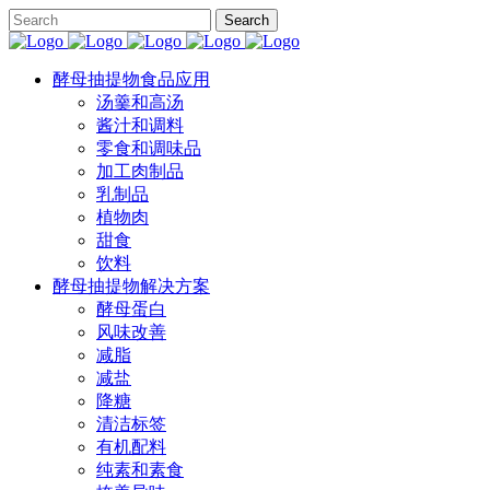
酵母抽提物食品应用
汤羹和高汤
酱汁和调料
零食和调味品
加工肉制品
乳制品
植物肉
甜食
饮料
酵母抽提物解决方案
酵母蛋白
风味改善
减脂
减盐
降糖
清洁标签
有机配料
纯素和素食