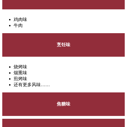
鸡肉味
牛肉
烹饪味
烧烤味
烟熏味
煎烤味
还有更多风味……
焦糖味