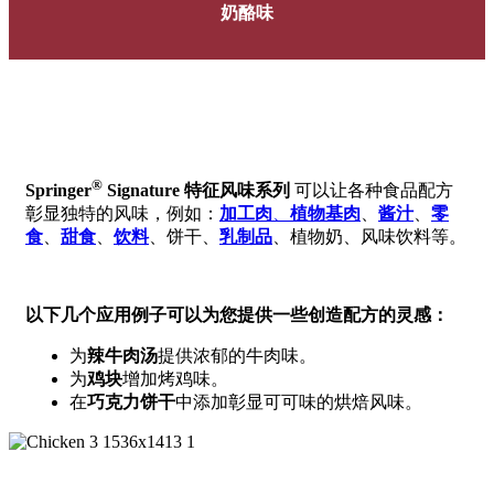
奶酪味
®
Springer
Signature 特征风味系列
可以让各种食品配方
彰显独特的风味，例如：
加工肉
、
植物基肉
、
酱汁
、
零
食
、
甜食
、
饮料
、饼干、
乳制品
、植物奶、风味饮料等。
以下几个应用例子可以为您提供一些创造配方的灵感：
为
辣牛肉汤
提供浓郁的牛肉味。
为
鸡块
增加烤鸡味。
在
巧克力饼干
中添加彰显可可味的烘焙风味。