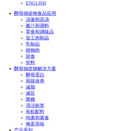
ENGLISH
酵母抽提物食品应用
汤羹和高汤
酱汁和调料
零食和调味品
加工肉制品
乳制品
植物肉
甜食
饮料
酵母抽提物解决方案
酵母蛋白
风味改善
减脂
减盐
降糖
清洁标签
有机配料
纯素和素食
掩盖异味
产品系列