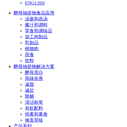
ENGLISH
酵母抽提物食品应用
汤羹和高汤
酱汁和调料
零食和调味品
加工肉制品
乳制品
植物肉
甜食
饮料
酵母抽提物解决方案
酵母蛋白
风味改善
减脂
减盐
降糖
清洁标签
有机配料
纯素和素食
掩盖异味
产品系列