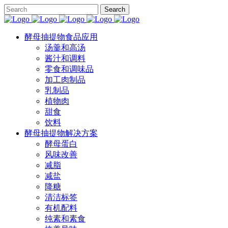
酵母抽提物食品应用
汤羹和高汤
酱汁和调料
零食和调味品
加工肉制品
乳制品
植物肉
甜食
饮料
酵母抽提物解决方案
酵母蛋白
风味改善
减脂
减盐
降糖
清洁标签
有机配料
纯素和素食