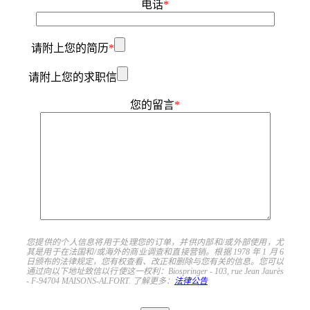
电话
*
请附上您的简历
*
请附上您的求职信
您的留言
*
您提供的个人信息将用于处理您的订单，并供内部和/或外部使用，尤
其是用于在法国和/或海外的商业调查和直接营销。根据 1978 年 1 月 6
日颁布的法律规定，您有权查看、改正和删除与您有关的信息。您可以
通过向以下地址致信以行使这一权利：Biospringer - 103, rue Jean Jaurès
- F-94704 MAISONS-ALFORT. 了解更多：
法律公告