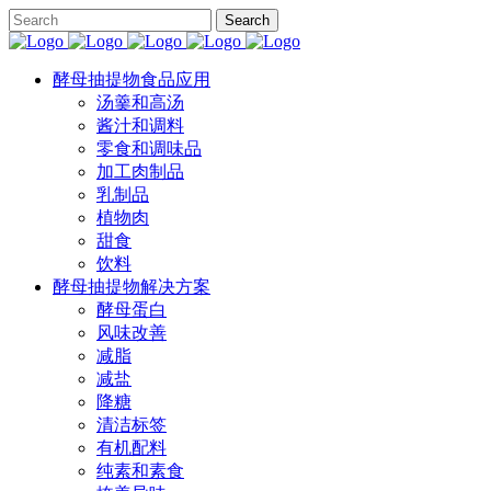
酵母抽提物食品应用
汤羹和高汤
酱汁和调料
零食和调味品
加工肉制品
乳制品
植物肉
甜食
饮料
酵母抽提物解决方案
酵母蛋白
风味改善
减脂
减盐
降糖
清洁标签
有机配料
纯素和素食