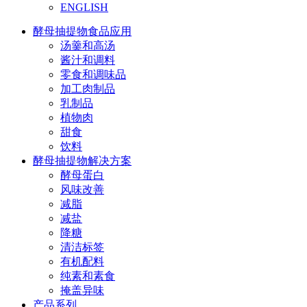
ENGLISH
酵母抽提物食品应用
汤羹和高汤
酱汁和调料
零食和调味品
加工肉制品
乳制品
植物肉
甜食
饮料
酵母抽提物解决方案
酵母蛋白
风味改善
减脂
减盐
降糖
清洁标签
有机配料
纯素和素食
掩盖异味
产品系列